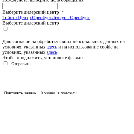
Выберите дилерский центр
Тойота Центр Оренбург
Лексус - Оренбург
Выберите дилерский центр
Даю согласие на обработку своих персональных данных на
условиях, указанных
здесь
и на использование cookie на
условиях, указанных
здесь
Чтобы продолжить, установите флажок
Повторить заявку
Хорошо, я подожду
Удалить
Отмена
Мы используем cookie. Это позволяет нам анализировать
взаимодействие посетителей с сайтом и делать его лучше.
Продолжая пользоваться сайтом, вы соглашаетесь с