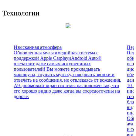
Технологии
Изысканная атмосфера
Пер
Обновленная мульгимедийная система с
Пер
поддержкой Apple CarplayиAndroid Auto®
обн
влечатлит даже самых искушениных
осн
пользователей! Вы можете прокладывать
дис
маршруты, слушать музыку, совершать звонки и
обес
отвечать на сообщения, не отвлекаясь от вождения.
данн
А9-дюймовый зкран системы расположен так, что
10-
его хорошо видно даже когда вы сосредоточены на
инф
дороге.
сооб
благ
види
инфо
Обн
ауд
и те
восс