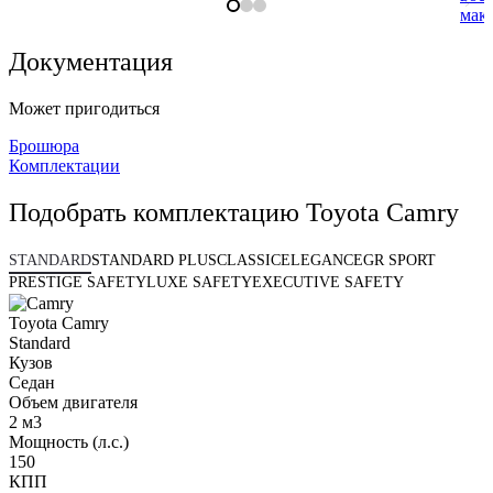
мак
Документация
Может пригодиться
Брошюра
Комплектации
Подобрать комплектацию Toyota Camry
STANDARD
STANDARD PLUS
CLASSIC
ELEGANCE
GR SPORT
PRESTIGE SAFETY
LUXE SAFETY
EXECUTIVE SAFETY
Toyota Camry
Standard
Кузов
Седан
Объем двигателя
2 м3
Мощность (л.с.)
150
КПП