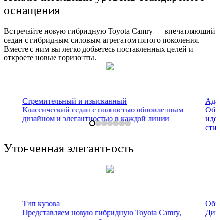
оснащения
Встречайте новую гибридную Toyota Camry — впечатляющий
седан с гибридным силовым агрегатом пятого поколения.
Вместе с ним вы легко добьетесь поставленных целей и
откроете новые горизонты.
Стремительный и изысканный
Ада
Классический седан с полностью обновленным
Обн
дизайном и элегантностью в каждой линии
иде
сти
Утонченная элегантность
Тип кузова
Обн
Представляем новую гибридную Toyota Camry,
Диза