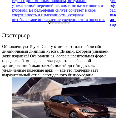
седан с динамичным обликом, визуально
уве
утяжеленной передней частью и низким изящным
эфф
кузовом. Ее рельефный силуэт сочетает в себе
зад
спортивность и изысканность, создавая
выс
незабываемое впечатление уверенности и энергии.
авт
гара
Экстерьер
Обновленную Toyota Camry отличает стильный дизайн с
динамичными линиями кузова. Дизайн, который узнаваем
даже издалека! Обновленная, более выразительная форма
переднего бампера, решетка радиатора с боковой
хромированной окантовкой, новый дизайн дисков,
увеличенные колесные арки — все это подчеркивает
выразительный стиль легендарного бизнес-седана.