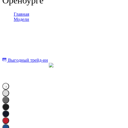
Оренбурге
Главная
>
Модели
>
Camry
Toyota
Camry
от
4 350 000 ₽
Выгодный трейд-ин