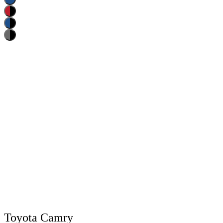
Белый
Колёсная база:
2825
мм
Длина:
4885
мм
Ширина:
1840
мм
Объем двигателя:
2
л.
Крутящий момент:
356
н.м.
Привод:
Передний
Купить
Записаться на тест-драйв
Узнать цену по акции
Подобрать комплектацию
Toyota Camry